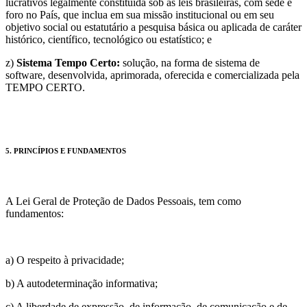
lucrativos legalmente constituída sob as leis brasileiras, com sede e
foro no País, que inclua em sua missão institucional ou em seu
objetivo social ou estatutário a pesquisa básica ou aplicada de caráter
histórico, científico, tecnológico ou estatístico; e
z)
Sistema Tempo Certo:
solução, na forma de sistema de
software, desenvolvida, aprimorada, oferecida e comercializada pela
TEMPO CERTO.
5. PRINCÍPIOS E FUNDAMENTOS
A Lei Geral de Proteção de Dados Pessoais, tem como
fundamentos:
a) O respeito à privacidade;
b) A autodeterminação informativa;
c) A liberdade de expressão, de informação, de comunicação e de