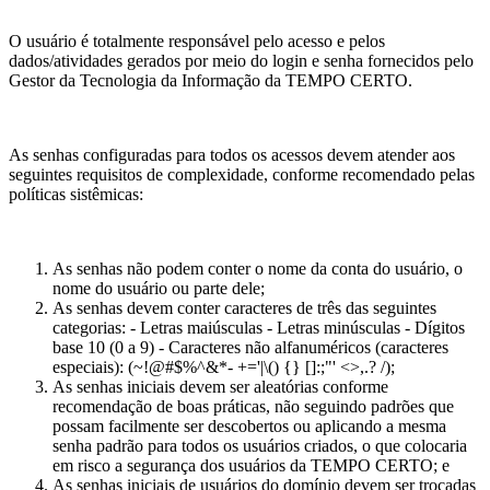
O usuário é totalmente responsável pelo acesso e pelos
dados/atividades gerados por meio do login e senha fornecidos pelo
Gestor da Tecnologia da Informação da TEMPO CERTO.
As senhas configuradas para todos os acessos devem atender aos
seguintes requisitos de complexidade, conforme recomendado pelas
políticas sistêmicas:
As senhas não podem conter o nome da conta do usuário, o
nome do usuário ou parte dele;
As senhas devem conter caracteres de três das seguintes
categorias: - Letras maiúsculas - Letras minúsculas - Dígitos
base 10 (0 a 9) - Caracteres não alfanuméricos (caracteres
especiais): (~!@#$%^&*- +='|\() {} []:;"' <>,.? /);
As senhas iniciais devem ser aleatórias conforme
recomendação de boas práticas, não seguindo padrões que
possam facilmente ser descobertos ou aplicando a mesma
senha padrão para todos os usuários criados, o que colocaria
em risco a segurança dos usuários da TEMPO CERTO; e
As senhas iniciais de usuários do domínio devem ser trocadas